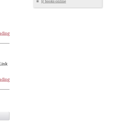
Jr books online
ading
 Link
ading