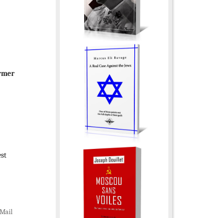
armer
st
Mail