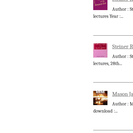
Author : S
lectures Year :
...
Steiner R
Author : S
lectures, 28th
...
Mason Ja
Author : M
download :
...