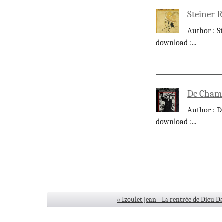
Steiner 
Author : S
download :
...
De Chamb
Author : D
download :
...
« Izoulet Jean - La rentrée de Dieu Da