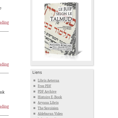
e
ading
ading
Liens
Libris Aeterna
Free PDF
PDF Archive
ink
Histoire E-Book
Aryana Libris
ading
The Savoisien
Aldebaran Video