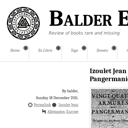
Balder E
Review of books rare and missing
Home
Ex-Libris
Tags
Donate
Izoulet Jean
Pangermani
By balder,
Sunday 18 December 2011.
Permalink
Izoulet Jean
Allemagne
Europe