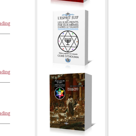
ading
ading
ading