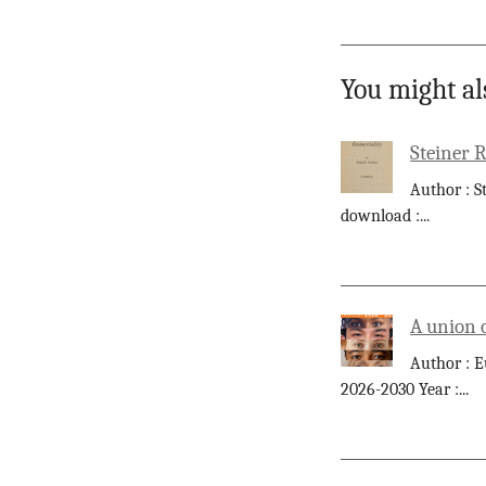
You might al
Steiner 
Author : S
download :
...
A union 
Author : E
2026-2030 Year :
...