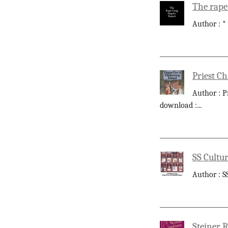
The rape
Author : *
Priest Ch
Author : P
download :
...
SS Cultur
Author : S
Steiner R