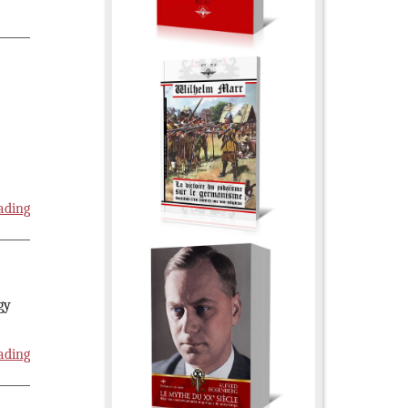
ading
gy
ading