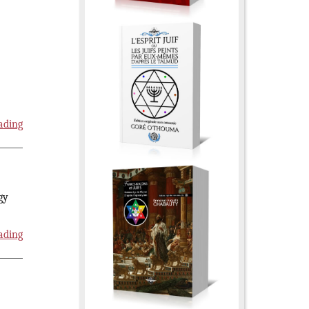
ading
gy
ading