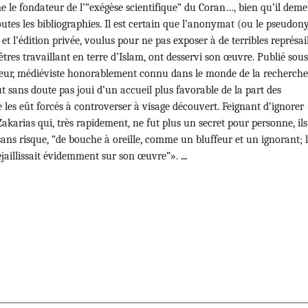
 le fondateur de l’“exégèse scientifique” du Coran…, bien qu’il dem
outes les bibliographies. Il est certain que l’anonymat (ou le pseudo
) et l’édition privée, voulus pour ne pas exposer à de terribles représai
prêtres travaillant en terre d’Islam, ont desservi son œuvre. Publié sous
eur, médiéviste honorablement connu dans le monde de la recherch
eût sans doute pas joui d’un accueil plus favorable de la part des
e les eût forcés à controverser à visage découvert. Feignant d’ignorer
Zakarias qui, très rapidement, ne fut plus un secret pour personne, ils
 sans risque, “de bouche à oreille, comme un bluffeur et un ignorant; 
ejaillissait évidemment sur son œuvre”».
...