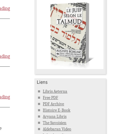
ading
ading
Liens
Libris Aeterna
ading
Free PDF
PDF Archive
Histoire E-Book
Aryana Libris
The Savoisien
e
Aldebaran Video