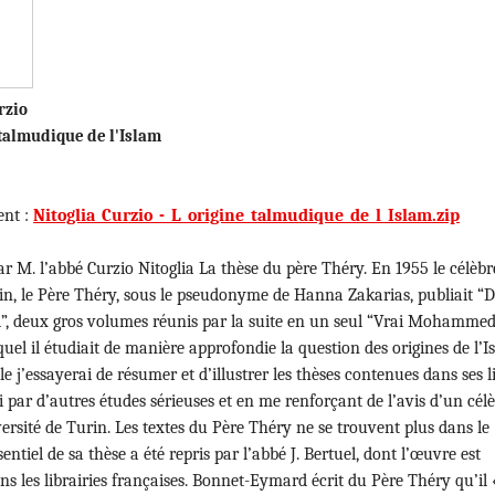
rzio
 talmudique de l'Islam
ent :
Nitoglia_Curzio_-_L_origine_talmudique_de_l_Islam.zip
ar M. l’abbé Curzio Nitoglia La thèse du père Théry. En 1955 le célèbr
n, le Père Théry, sous le pseudonyme de Hanna Zakarias, publiait “
deux gros volumes réunis par la suite en un seul “Vrai Mohammed
uel il étudiait de manière approfondie la question des origines de l’I
le j’essayerai de résumer et d’illustrer les thèses contenues dans ses l
i par d’autres études sérieuses et en me renforçant de l’avis d’un cél
versité de Turin. Les textes du Père Théry ne se trouvent plus dans le
ntiel de sa thèse a été repris par l’abbé J. Bertuel, dont l’œuvre est
ns les librairies françaises. Bonnet-Eymard écrit du Père Théry qu’il 