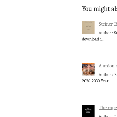
You might al
Steiner 
Author : S
download :
...
A union 
Author : E
2026-2030 Year :
...
The rape
Author : *