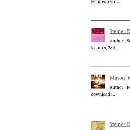
lectures Year :
...
Steiner R
Author : S
lectures, 28th
...
Mason Ja
Author : M
download :
...
Steiner 