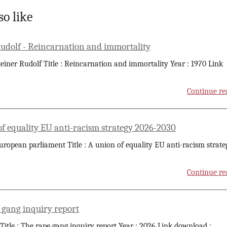
so like
Rudolf - Reincarnation and immortality
teiner Rudolf Title : Reincarnation and immortality Year : 1970 Link
Continue re
of equality EU anti-racism strategy 2026-2030
uropean parliament Title : A union of equality EU anti-racism strate
Continue re
 gang inquiry report
 Title : The rape gang inquiry report Year : 2026 Link download :
...