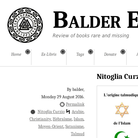
Balder E
Review of books rare and missing
Home
Ex-Libris
Tags
Donate
Nitoglia Cur
By balder,
Monday 29 August 2016.
Permalink
Nitoglia Curzio
Arabie
Christianity
Hébraïsme
Islam
Moyen-Orient
Satanisme
Talmud