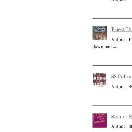
Priest Ch
Author : P
download :
...
SS Cultur
Author : S
Steiner R
Author : S