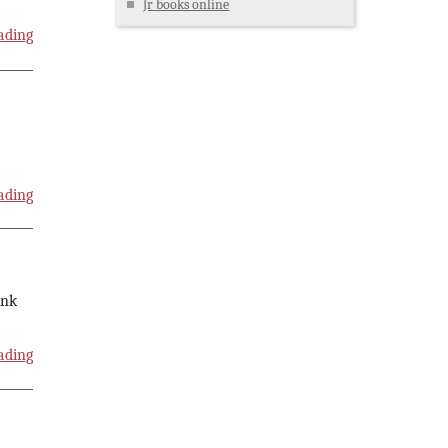
Jr books online
ading
ading
ink
ading