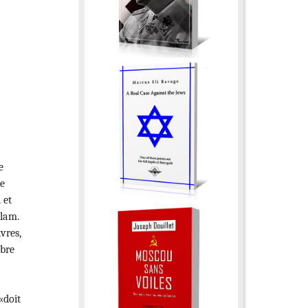
e
De
 et
slam.
ivres,
èbre
«doit