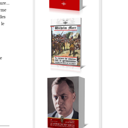
eure…
nyme
lles
 le
e
le